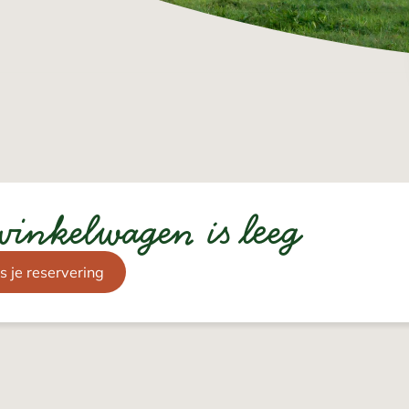
winkelwagen is leeg
s je reservering