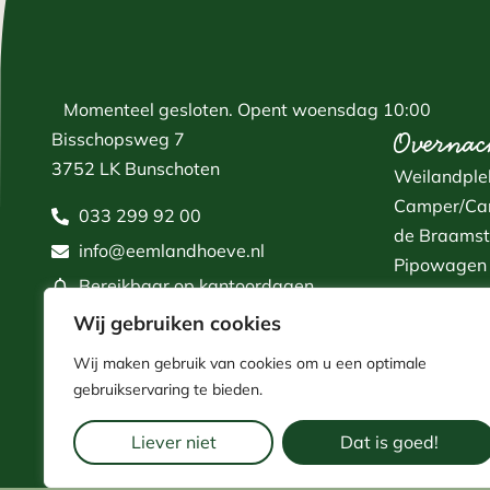
Momenteel gesloten.
Opent woensdag 10:00
Overnac
Bisschopsweg 7
3752 LK Bunschoten
Weilandple
Camper/Car
033 299 92 00
de Braamstr
info@eemlandhoeve.nl
Pipowagen 
Bereikbaar op kantoordagen
Plek voor gr
Wij gebruiken cookies
Fluitekruit 
Wij maken gebruik van cookies om u een optimale
gebruikservaring te bieden.
Liever niet
Dat is goed!