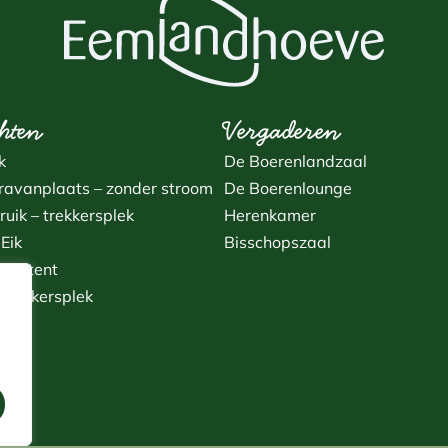
hten
Vergaderen
k
De Boerenlandzaal
avanplaats – zonder stroom
De Boerenlounge
uik – trekkersplek
Herenkamer
Eik
Bisschopszaal
ote tent
– trekkersplek