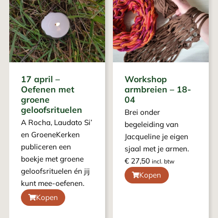
17 april –
Workshop
Oefenen met
armbreien – 18-
groene
04
geloofsrituelen
Brei onder
A Rocha, Laudato Si’
begeleiding van
en GroeneKerken
Jacqueline je eigen
publiceren een
sjaal met je armen.
boekje met groene
€
27,50
incl. btw
geloofsrituelen én jij
Kopen
kunt mee-oefenen.
Kopen