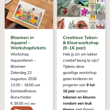
Bloemen in
Creatieve Teken-
Aquarel –
& Kleurworkshop
Workshoptickets
(9–16 jaar)
Workshop
Heb jij zin om lekker
Aquarelleren –
creatief bezig te zijn?
Bloemen
Tijdens deze
Zaterdag 22
gezellige workshop
augustus 2026
gaan kinderen en
13:30 – 16:00 uur
jongeren van
9 tot
Eemlandhoeve,
16 jaar
samen
Bunschoten
tekenen en kleuren
€
39,50
rondom een leuk
incl. btw
thema
. Het thema