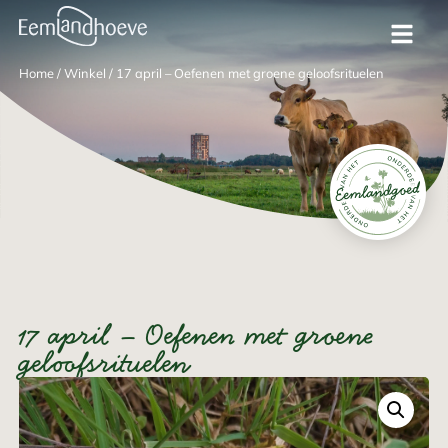
Home
/
Winkel
/
17 april – Oefenen met groene geloofsrituelen
17 april – Oefenen met groene
geloofsrituelen