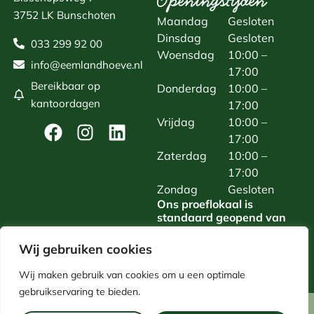
Openingstijden
3752 LK Bunschoten
Maandag
Gesloten
Dinsdag
Gesloten
033 299 92 00
Woensdag
10:00 –
info@eemlandhoeve.nl
17:00
Bereikbaar op
Donderdag
10:00 –
kantoordagen
17:00
Vrijdag
10:00 –
17:00
Zaterdag
10:00 –
17:00
Zondag
Gesloten
Ons proeflokaal is
standaard geopend van
woensdag t/m zaterdag.
Daarnaast zijn we van
Wij gebruiken cookies
maandag t/m zaterdag
open voor reserveringen.
Wij maken gebruik van cookies om u een optimale
gebruikservaring te bieden.