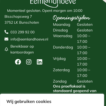
Momenteel gesloten.
Opent morgen om 10:00
Openingstijden
Bisschopsweg 7
3752 LK Bunschoten
Maandag
Gesloten
Dinsdag
Gesloten
033 299 92 00
Woensdag
10:00 –
info@eemlandhoeve.nl
17:00
Bereikbaar op
Donderdag
10:00 –
kantoordagen
17:00
Vrijdag
10:00 –
17:00
Zaterdag
10:00 –
17:00
Zondag
Gesloten
Ons proeflokaal is
standaard geopend van
woensdag t/m zaterdag.
Daarnaast zijn we van
Wij gebruiken cookies
maandag t/m zaterdag