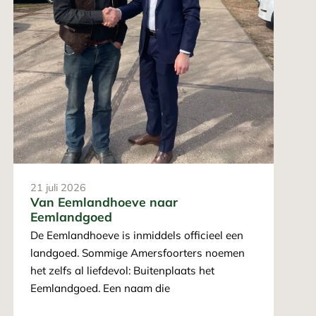
19 m
Eem
duu
De E
aan 
21 juli 2026
natu
Van Eemlandhoeve naar
betr
Eemlandgoed
De Eemlandhoeve is inmiddels officieel een
landgoed. Sommige Amersfoorters noemen
het zelfs al liefdevol: Buitenplaats het
Eemlandgoed. Een naam die