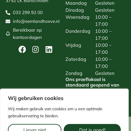
3752 LK Bunschoten
Maandag
Gesloten
Dinsdag
Gesloten
033 299 92 00
Woensdag
10:00 –
info@eemlandhoeve.nl
17:00
Bereikbaar op
Donderdag
10:00 –
kantoordagen
17:00
Vrijdag
10:00 –
17:00
Zaterdag
10:00 –
17:00
Zondag
Gesloten
Ons proeflokaal is
standaard geopend van
woensdag t/m zaterdag.
Daarnaast zijn we van
Wij gebruiken cookies
maandag t/m zaterdag
open voor reserveringen.
Wij maken gebruik van cookies om u een optimale
gebruikservaring te bieden.
Copyright Eemlandhoeve 2026
Website door Snowball Ecommerce
Liever niet
Dat is goed!