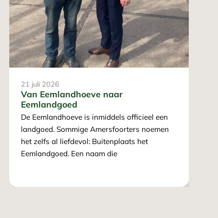
19 m
Eem
duu
De E
aan 
21 juli 2026
natu
Van Eemlandhoeve naar
betr
Eemlandgoed
De Eemlandhoeve is inmiddels officieel een
landgoed. Sommige Amersfoorters noemen
het zelfs al liefdevol: Buitenplaats het
Eemlandgoed. Een naam die