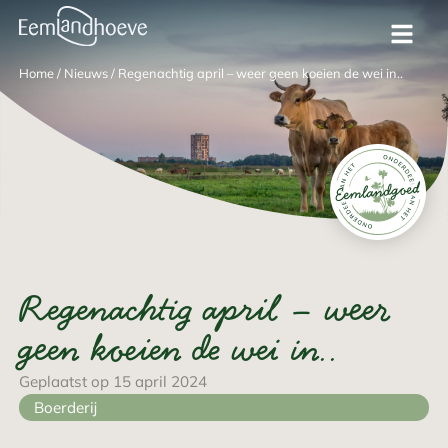
Home
/
Nieuws
/
Regenachtig april – weer geen koeien de wei in..
Regenachtig april – weer
geen koeien de wei in..
Geplaatst op 15 april 2024
Boerderij